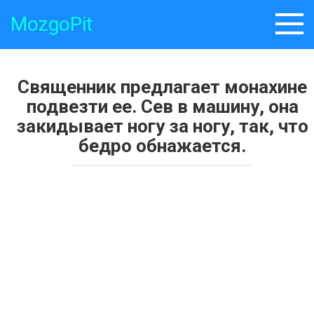
Skip
MozgoPit
to
content
Священник предлагает монахине
подвезти ее. Сев в машину, она
закидывает ногу за ногу, так, что
бедро обнажается.