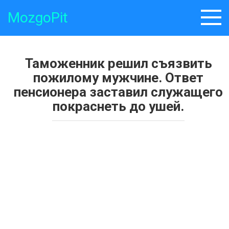
Skip
MozgoPit
to
content
Таможенник решил съязвить
пожилому мужчине. Ответ
пенсионера заставил служащего
покраснеть до ушей.