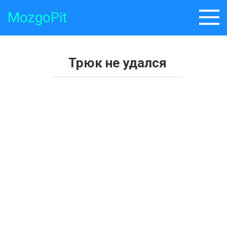
Skip
MozgoPit
to
content
Трюк не удался