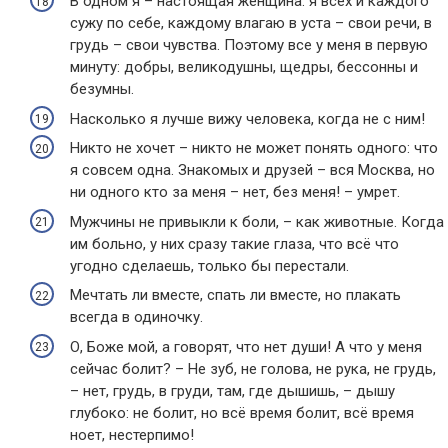
В одном я – настоящая женщина: я всех и каждого
сужу по себе, каждому влагаю в уста – свои речи, в
грудь – свои чувства. Поэтому все у меня в первую
минуту: добры, великодушны, щедры, бессонны и
безумны.
Насколько я лучше вижу человека, когда не с ним!
Никто не хочет – никто не может понять одного: что
я совсем одна. Знакомых и друзей – вся Москва, но
ни одного кто за меня – нет, без меня! – умрет.
Мужчины не привыкли к боли, – как животные. Когда
им больно, у них сразу такие глаза, что всё что
угодно сделаешь, только бы перестали.
Мечтать ли вместе, спать ли вместе, но плакать
всегда в одиночку.
О, Боже мой, а говорят, что нет души! А что у меня
сейчас болит? – Не зуб, не голова, не рука, не грудь,
– нет, грудь, в груди, там, где дышишь, – дышу
глубоко: не болит, но всё время болит, всё время
ноет, нестерпимо!