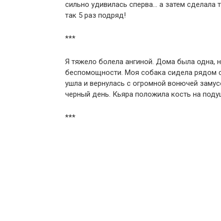
сильно удивилась сперва… а затем сделала 
так 5 раз подряд!
***
Я тяжело болела ангиной. Дома была одна, н
беспомощности. Моя собака сидела рядом с
ушла и вернулась с огромной вонючей замусо
черный день. Кьяра положила кость на поду
***