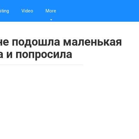
sting
Video
More
не подошла маленькая
а и попросила