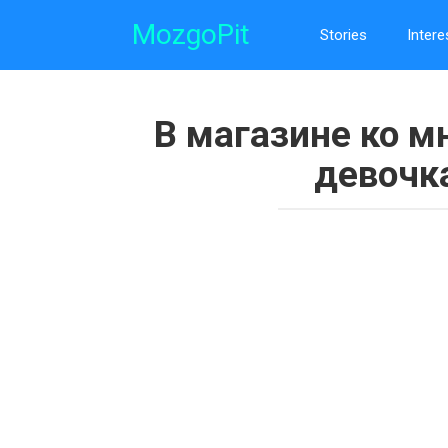
Skip
MozgoPit
to
Stories
Intere
content
В магазине ко м
девочк