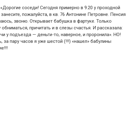
«Дорогие соседи! Сегодня примерно в 9.20 у проходной
 занесите, пожалуйста, в кв. 76 Антонине Петровне. Пенсия
маюсь, звоню. Открывает бабушка в фартуке. Только
 обниматься, причитать и в слезы счастья. И рассказала:
и у подъезда — деньги-то, наверное, и проронила». НО!
 за пару часов я уже шестой (!!!) «нашел» бабулины
е!!!