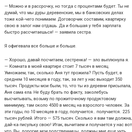
— Можно и в рассрочку, но тогда с процентами будет. Ты не
думай, что мы дуры деревенские, мы в банковских делах
тоже кой-чего понимаем. Договорчик составим, квартирку
свою в залог нам отдашь. Да и большая у тебя зарплата.
быстро рассчитаешься! — заявила сестра.
Я офигевала все больше и больше.
— Хорошо, давай посчитаем, сестренка! — зло выплюнула я.
— Комната в моей квартире стоит 7 тысяч в месяц.
Умножаем, так, сколько Аня тут прожила? Пусть будет, в
среднем 10 месяцев в году, так, за лет у нас выходит 350
тысяч. Продукты мои были, то, что ты из деревни присылала,
Аня сама ела. Не буду брать по факту, заколебусь
высчитывать, возьму по прожиточному продуктовому
минимуму, там около 4500 в месяц на взрослого человек. За
эти годы, по 10 месяцев в году, получается… получается.. 225
тысяч рублей. Итого — 575 тысяч. Сколько я вам там должна,
дай-ка писульку свою! Итак, вычитаем и получается у нас вот
что. Вы, дорогие мои родственницы, должны мне еще чуть