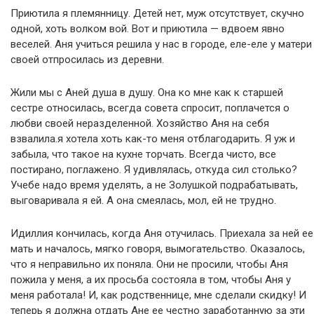
Приютила я племянницу. Детей нет, муж отсутствует, скучно
одной, хоть волком вой. Вот и приютила — вдвоем явно
веселей. Аня учиться решила у нас в городе, еле-еле у матери
своей отпросилась из деревни.
Жили мы с Аней душа в душу. Она ко мне как к старшей
сестре относилась, всегда совета спросит, поплачется о
любви своей неразделенной. Хозяйство Аня на себя
взвалила.я хотела хоть как-то меня отблагодарить. Я уж и
забыла, что такое на кухне торчать. Всегда чисто, все
постирано, поглажено. Я удивлялась, откуда сил столько?
Учебе надо время уделять, а не Золушкой подрабатывать,
выговаривала я ей. А она смеялась, мол, ей не трудно.
Идиллия кончилась, когда Аня отучилась. Приехала за ней ее
мать и началось, мягко говоря, вымогательство. Оказалось,
что я неправильно их поняла. Они не просили, чтобы Аня
пожила у меня, а их просьба состояла в том, чтобы Аня у
меня работала! И, как родственнице, мне сделали скидку! И
теперь я должна отдать Ане ее честно заработанную за эти