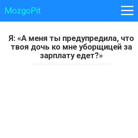
Skip
MozgoPit
to
content
Я: «А меня ты предупредила, что
твоя дочь ко мне уборщицей за
зарплату едет?»