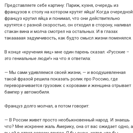
Представляете себе картину: Париж, кухня, очередь из
французов к столу на котором крутят яйца! Когда очередной
француз крутил яйца и понимал, что они действительно
крутятся с разной скоростью, он отходил в сторону, наливал
стакан вина и молча смотрел на остальных. И в глазах
такааааая задумчивость, как будто смысл жизни поменялся.
В конце «кручения яиц» мне один парень сказал: «Русские –
это гениальные люди!» на что я ответила:
— Мы сами удивляемся своей жизни, — и воодушевленная
такой фразой решила показать ролик про Россию, где
переворачивается грузовик с коровами и женщина отрывает
бампер у автомобиля.
Француз долго молчал, а потом говорит:
— В России живет просто необыкновенный народ. И знаешь
что? Мне искренне жаль Америку, она от вас ожидает одно, а
вы ей в ответ совсем другое. Я бы очень хотел, что бы