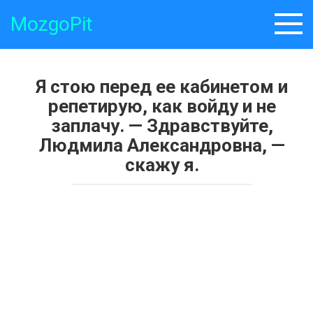
Skip
MozgoPit
to
content
Я стою перед ее кабинетом и
репетирую, как войду и не
заплачу. — Здравствуйте,
Людмила Александровна, —
скажу я.