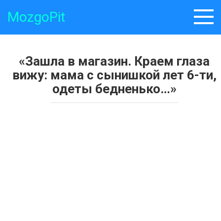
Skip
MozgoPit
to
content
«Зашла в магазин. Краем глаза
вижу: мама с сынишкой лет 6-ти,
одеты бедненько…»