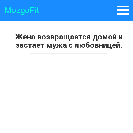
Skip
MozgoPit
to
content
Жена возвращается домой и
застает мужа с любовницей.