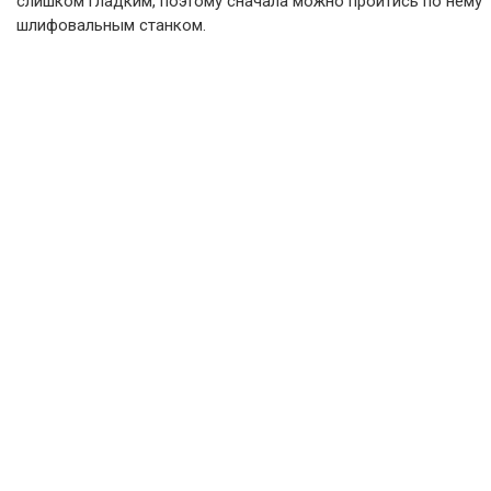
слишком гладким, поэтому сначала можно пройтись по нему
шлифовальным станком.