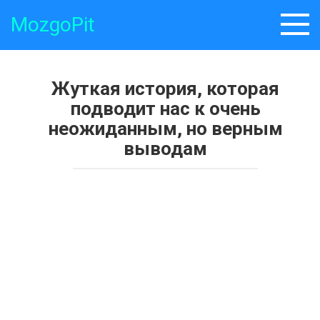
Skip
MozgoPit
to
content
Жуткая история, которая
подводит нас к очень
неожиданным, но верным
выводам